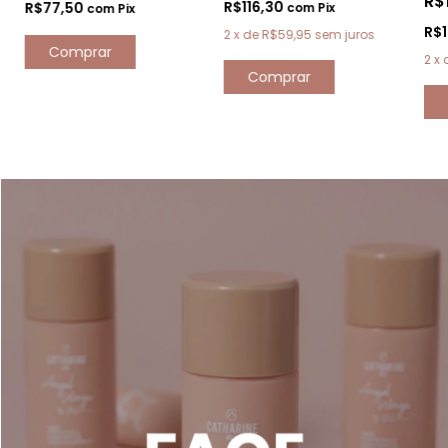
R$
R$116,30
R$77,50
com
Pix
com
Pix
R$
2
x
de
R$59,95
sem juros
Comprar
2
x
Comprar