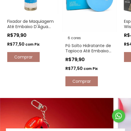
Fixador de Maquiagem
Esp
Até Embaixo D'Água
Wis
Maria Margarida
Mic
R$79,90
R$
6 cores
R$77,50
R$
com
Pix
Pó Solto Hidratante de
Tapioca Até Embaixo
D'Água Maria
R$79,90
Margarida
R$77,50
com
Pix
Comprar