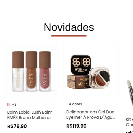
Novidades
4 cores
+3
Delineador em Gel Duo
Balm Labial Lush Balm
Eyeliner Á Prova D`Ägua
BMÉS Bruna Malheiros
Kit
Michelly Palma
On
R$119,90
R$79,90